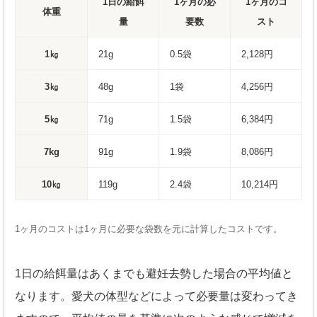
1日の給餌
1ヶ月の必
1ヶ月のコ
体重
量
要数
スト
1㎏
21g
0.5袋
2,128円
3㎏
48g
1袋
4,256円
5㎏
71g
1.5袋
6,384円
7kg
91g
1.9袋
8,086円
10㎏
119g
2.4袋
10,214円
1ヶ月のコストは1ヶ月に必要な袋数を元に計算したコストです。
1日の給餌量はあくまでも避妊去勢した場合の平均値と
なります。愛犬の体型などによって必要量は変わってき