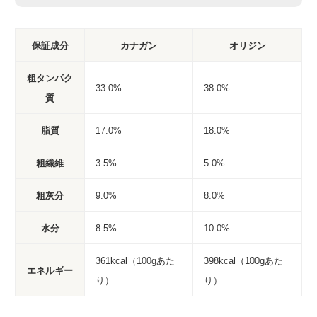
保証成分
カナガン
オリジン
粗タンパク
33.0%
38.0%
質
脂質
17.0%
18.0%
粗繊維
3.5%
5.0%
粗灰分
9.0%
8.0%
水分
8.5%
10.0%
361kcal（100gあた
398kcal（100gあた
エネルギー
り）
り）