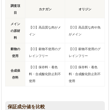
調査項
カナガン
オリジン
目
メイン
【◎】高品質な肉がメ
【◎】高品質な肉や魚
の原材
イン
がメイン
料
穀物の
【◎】穀物不使用のグ
【◎】穀物不使用のグ
使用
レインフリー
レインフリー
【◎】保存料・着色
【◎】保存料・着色
合成保
料・合成酸化防止剤不
料・合成酸化防止剤不
存料
使用
使用
保証成分値を比較