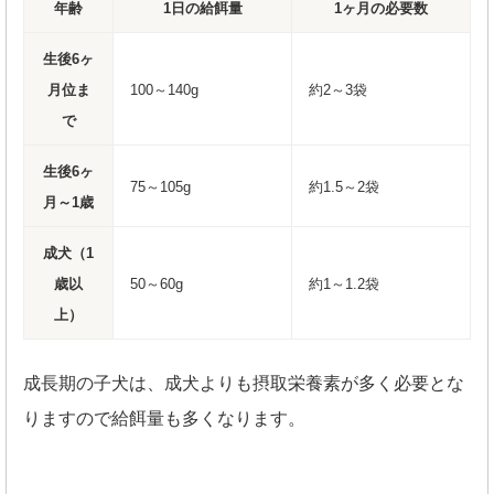
年齢
1日の給餌量
1ヶ月の必要数
生後6ヶ
月位ま
100～140g
約2～3袋
で
生後6ヶ
75～105g
約1.5～2袋
月～1歳
成犬（1
歳以
50～60g
約1～1.2袋
上）
成長期の子犬は、成犬よりも摂取栄養素が多く必要とな
りますので給餌量も多くなります。